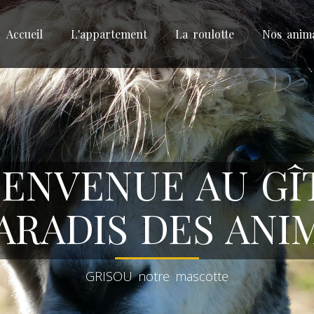
Accueil
L'appartement
La roulotte
Nos anim