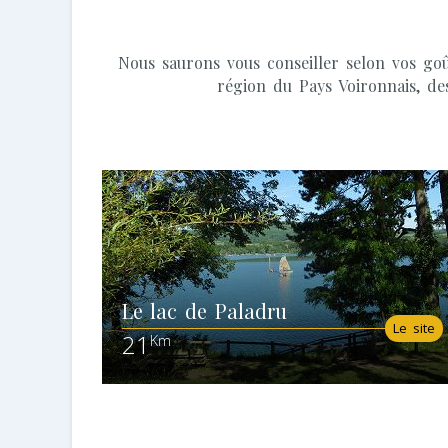
Nous saurons vous conseiller selon vos goû
région du Pays Voironnais, de
Le lac de Paladru
Le site
21
Km