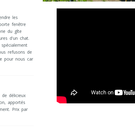
endre les
porte fenêtre
rie du gîte
ures d'un chat.
 spécialement
ous refusons de
e pour nous car
de délicieux
son, apportés
ment. Prix par