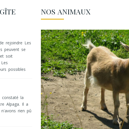
GÎTE
NOS ANIMAUX
de rejoindre Les
ns peuvent se
et soit
 Les
urs possibles
 constaté la
e Alpaga. Il a
s n'avons rien pû