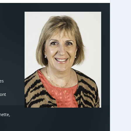
es
sont
nette,