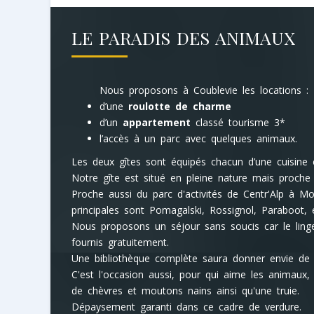
LE PARADIS DES ANIMAUX
Nous proposons à Coublevie les locations :
d’une
roulotte de charme
d’un
appartement
classé tourisme 3*
l’accès à un parc avec quelques animaux.
Les deux gîtes sont équipés chacun d’une cuisine et
Notre gîte est situé en pleine nature mais proche
Proche aussi du parc d'activités de Centr'Alp à M
principales sont Pomagalski, Rossignol, Paraboot, e
Nous proposons un séjour sans soucis car le linge 
fournis gratuitement.
Une bibliothèque complète saura donner envie de vi
C'est l'occasion aussi, pour qui aime les animaux,
de chèvres et moutons nains ainsi qu'une truie.
Dépaysement garanti dans ce cadre de verdure.